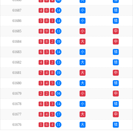
61688
2
0
4
06
大
错
61687
4
6
4
14
小
错
61686
5
8
1
14
小
错
61685
0
9
4
13
小
中
61684
9
8
2
19
大
中
61683
6
3
5
14
小
错
61682
4
7
2
13
大
错
61681
7
4
8
19
大
中
61680
3
4
5
12
大
错
61679
2
2
0
04
小
中
61678
6
5
3
14
小
错
61677
8
4
5
17
大
中
61676
1
6
4
11
大
错