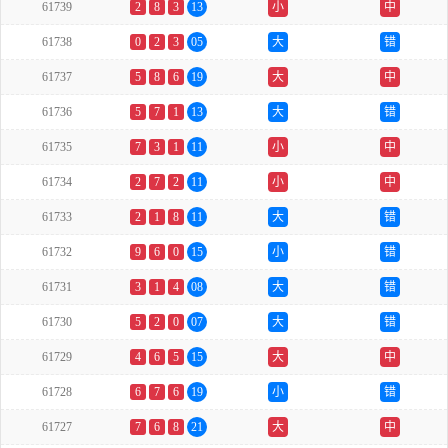
61739
2
8
3
13
小
中
61738
0
2
3
05
大
错
61737
5
8
6
19
大
中
61736
5
7
1
13
大
错
61735
7
3
1
11
小
中
61734
2
7
2
11
小
中
61733
2
1
8
11
大
错
61732
9
6
0
15
小
错
61731
3
1
4
08
大
错
61730
5
2
0
07
大
错
61729
4
6
5
15
大
中
61728
6
7
6
19
小
错
61727
7
6
8
21
大
中