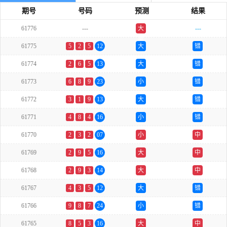
期号
号码
预测
结果
61776
---
大
---
单
61775
5
2
5
12
大
错
61774
2
6
5
13
大
错
61773
6
8
9
23
小
错
61772
3
1
9
13
大
错
61771
4
8
4
16
小
错
61770
2
3
2
07
小
中
61769
2
9
5
16
大
中
61768
2
9
3
14
大
中
61767
4
3
5
12
大
错
61766
9
8
7
24
小
错
61765
8
5
3
16
大
中