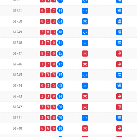
61752
9
9
3
21
小
错
61751
6
1
7
14
小
错
61750
0
1
3
04
大
错
61749
7
8
3
18
小
错
61748
4
7
0
11
大
错
61747
8
7
0
15
大
中
61746
1
7
9
17
大
中
61745
3
3
9
15
小
错
61744
0
3
5
08
大
错
61743
2
3
9
14
大
中
61742
3
9
8
20
大
中
61741
5
9
6
20
小
错
61740
6
6
6
18
大
中