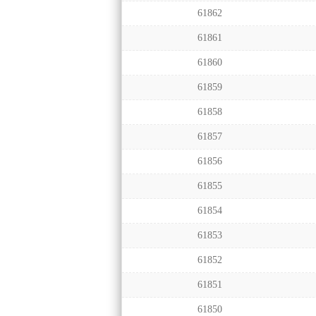
61862
61861
61860
61859
61858
61857
61856
61855
61854
61853
61852
61851
61850