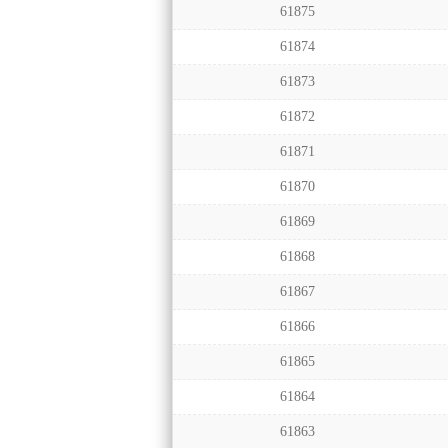
61875
61874
61873
61872
61871
61870
61869
61868
61867
61866
61865
61864
61863