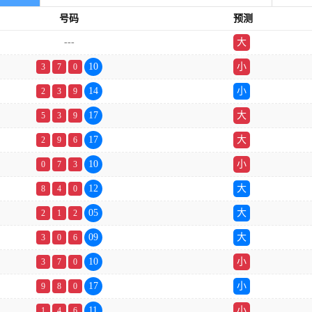
号码
预测
---
大
双
10
小
3
7
0
14
小
2
3
9
17
大
5
3
9
17
大
2
9
6
10
小
0
7
3
12
大
8
4
0
05
大
2
1
2
09
大
3
0
6
10
小
3
7
0
17
小
9
8
0
11
小
1
4
6