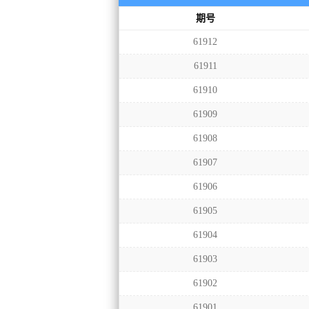
期号
61912
61911
61910
61909
61908
61907
61906
61905
61904
61903
61902
61901