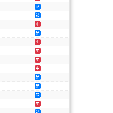
错
错
中
错
中
中
中
中
错
错
错
中
错