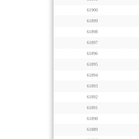
61900
61899
61898
61897
61896
61895
61894
61893
61892
61891
61890
61889