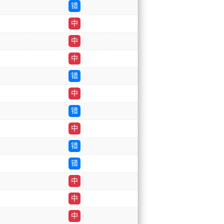
错
中
中
中
错
中
错
中
错
错
中
中
中