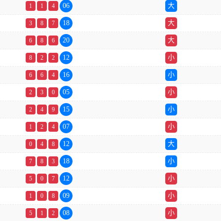
06
大
1
1
4
18
大
3
8
7
20
大
6
8
6
12
小
8
2
2
16
小
6
6
4
05
小
2
3
0
15
小
2
4
9
07
小
1
2
4
12
大
0
4
8
18
小
7
8
3
12
小
5
0
7
09
小
1
0
8
08
小
5
1
2