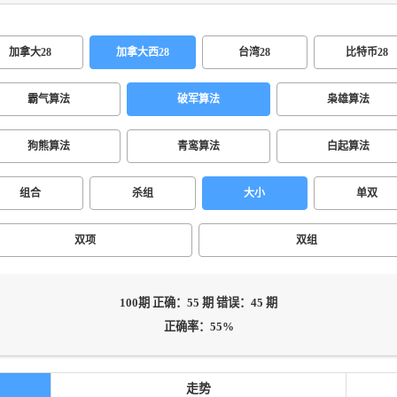
加拿大28
加拿大西28
台湾28
比特币28
霸气算法
破军算法
枭雄算法
狗熊算法
青鸾算法
白起算法
组合
杀组
大小
单双
双项
双组
100期 正确：55 期 错误：45 期
正确率：55%
走势