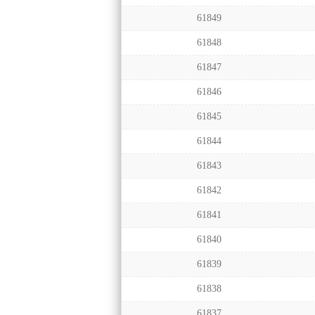
61849
61848
61847
61846
61845
61844
61843
61842
61841
61840
61839
61838
61837