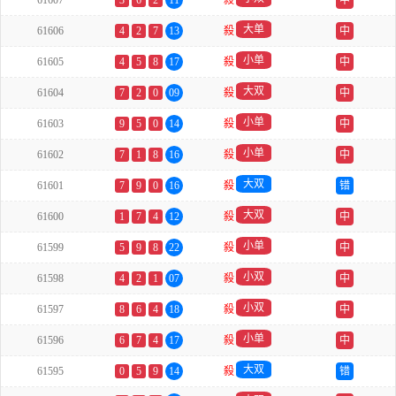
61607
3
6
2
11
殺
中
大单
61606
4
2
7
13
殺
中
小单
61605
4
5
8
17
殺
中
大双
61604
7
2
0
09
殺
中
小单
61603
9
5
0
14
殺
中
小单
61602
7
1
8
16
殺
中
大双
61601
7
9
0
16
殺
错
大双
61600
1
7
4
12
殺
中
小单
61599
5
9
8
22
殺
中
小双
61598
4
2
1
07
殺
中
小双
61597
8
6
4
18
殺
中
小单
61596
6
7
4
17
殺
中
大双
61595
0
5
9
14
殺
错