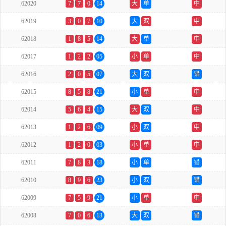
62020
7
7
0
14
大
单
中
62019
3
0
7
10
大
双
中
62018
1
8
5
14
大
单
中
62017
1
2
2
05
小
单
中
62016
2
0
5
07
大
双
错
62015
8
5
8
21
小
单
中
62014
5
6
4
15
大
双
中
62013
1
2
6
09
小
双
中
62012
1
2
0
03
小
单
中
62011
7
8
3
18
小
单
错
62010
8
9
6
23
小
双
错
62009
7
5
9
21
小
单
中
62008
7
0
6
13
大
双
错