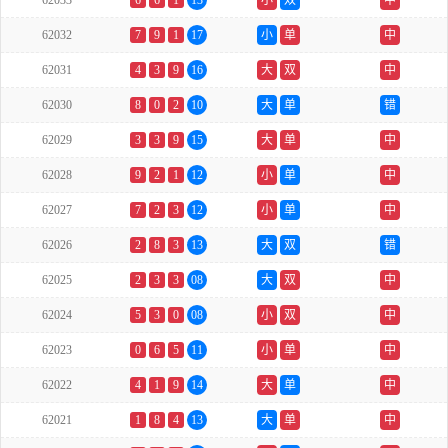
62033
6
6
1
13
小
双
中
62032
7
9
1
17
小
单
中
62031
4
3
9
16
大
双
中
62030
8
0
2
10
大
单
错
62029
3
3
9
15
大
单
中
62028
9
2
1
12
小
单
中
62027
7
2
3
12
小
单
中
62026
2
8
3
13
大
双
错
62025
2
3
3
08
大
双
中
62024
5
3
0
08
小
双
中
62023
0
6
5
11
小
单
中
62022
4
1
9
14
大
单
中
62021
1
8
4
13
大
单
中