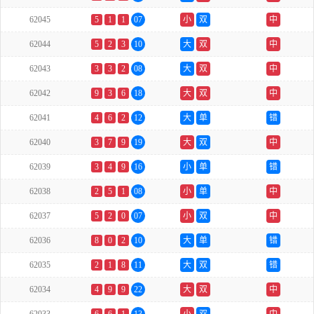
62045
5
1
1
07
小
双
中
62044
5
2
3
10
大
双
中
62043
3
3
2
08
大
双
中
62042
9
3
6
18
大
双
中
62041
4
6
2
12
大
单
错
62040
3
7
9
19
大
双
中
62039
3
4
9
16
小
单
错
62038
2
5
1
08
小
单
中
62037
5
2
0
07
小
双
中
62036
8
0
2
10
大
单
错
62035
2
1
8
11
大
双
错
62034
4
9
9
22
大
双
中