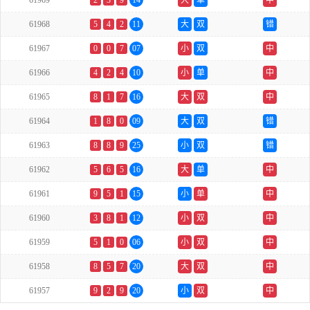
61969
2
3
9
14
大
单
中
61968
5
4
2
11
大
双
错
61967
0
0
7
07
小
双
中
61966
4
2
4
10
小
单
中
61965
8
1
7
16
大
双
中
61964
1
8
0
09
大
双
错
61963
8
8
9
25
小
双
错
61962
5
6
5
16
大
单
中
61961
9
5
1
15
小
单
中
61960
3
8
1
12
小
双
中
61959
5
1
0
06
小
双
中
61958
8
5
7
20
大
双
中
61957
9
2
9
20
小
双
中