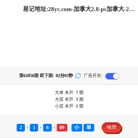
易记地址:28yc.com-加拿大2.8-pc加拿大-28预测开奖-加拿大pc28在线预测官网
第
62056
期 距下期:
02
分
03
秒
广告开关：
大单
未开:
7
期
大双
未开:
3
期
小双
未开:
1
期
2
1
6
09
小
单
咪牌
+
+
=
-