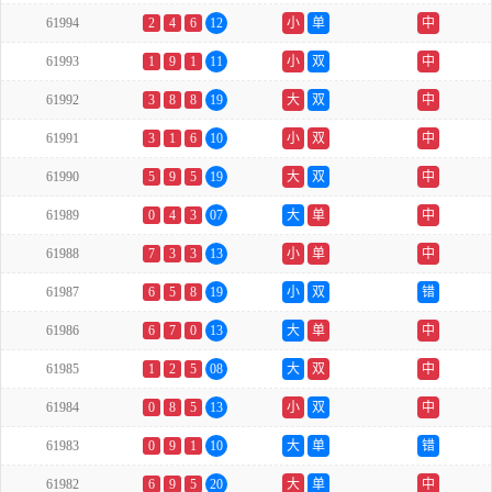
61994
2
4
6
12
小
单
中
61993
1
9
1
11
小
双
中
61992
3
8
8
19
大
双
中
61991
3
1
6
10
小
双
中
61990
5
9
5
19
大
双
中
61989
0
4
3
07
大
单
中
61988
7
3
3
13
小
单
中
61987
6
5
8
19
小
双
错
61986
6
7
0
13
大
单
中
61985
1
2
5
08
大
双
中
61984
0
8
5
13
小
双
中
61983
0
9
1
10
大
单
错
61982
6
9
5
20
大
单
中