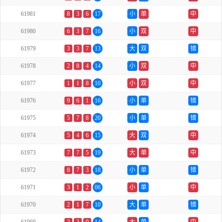
61981
8
3
6
17
小
单
中
61980
6
3
7
16
小
双
中
61979
3
3
7
13
大
双
错
61978
2
8
4
14
小
双
中
61977
1
1
8
10
小
双
中
61976
9
6
1
16
小
单
错
61975
5
7
8
20
小
单
错
61974
5
4
6
15
大
双
中
61973
7
7
5
19
大
单
中
61972
8
7
3
18
小
单
错
61971
3
1
2
06
小
单
中
61970
2
1
7
10
大
单
错