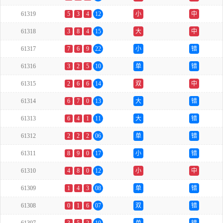
61319
5
3
4
12
小
中
61318
3
8
4
15
大
中
61317
7
6
9
22
小
错
61316
3
2
5
10
单
错
61315
2
6
6
14
双
中
61314
6
7
0
13
大
错
61313
6
4
1
11
大
错
61312
2
2
2
06
单
错
61311
8
9
0
17
小
错
61310
4
8
0
12
小
中
61309
1
4
3
08
单
错
61308
0
1
6
07
双
错