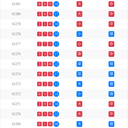
61281
8
8
0
16
大
中
61280
2
6
9
17
大
中
61279
1
1
8
10
小
中
61278
3
7
9
19
小
错
61277
2
7
3
12
小
中
61276
5
3
9
17
单
中
61275
5
9
8
22
单
错
61274
8
4
5
17
双
错
61273
6
3
3
12
大
错
61272
6
5
3
14
小
错
61271
1
9
8
18
大
中
61270
8
5
9
22
大
中
61269
0
1
8
09
大
错