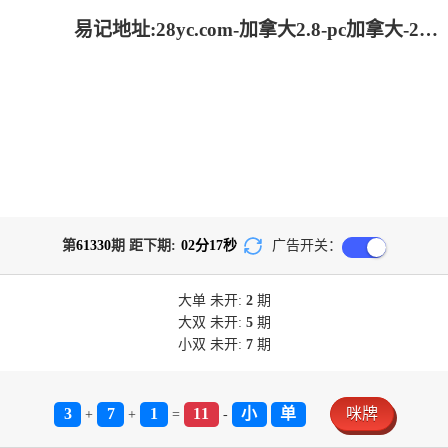
易记地址:28yc.com-加拿大2.8-pc加拿大-28预测开奖-加拿大pc28在线预测官网
第
61330
期 距下期:
02
分
17
秒
广告开关：
大单
未开:
2
期
大双
未开:
5
期
小双
未开:
7
期
3
7
1
11
小
单
咪牌
+
+
=
-