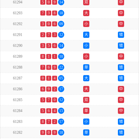
61294
5
0
9
14
双
中
61293
7
3
8
18
大
中
61292
3
0
6
09
小
中
61291
2
7
3
12
大
错
61290
3
5
6
14
小
错
61289
8
1
1
10
小
中
61288
7
6
9
22
单
错
61287
0
1
4
05
大
错
61286
6
9
2
17
大
中
61285
5
7
0
12
双
中
61284
5
6
4
15
单
中
61283
8
7
2
17
小
错
61282
9
0
9
18
单
错