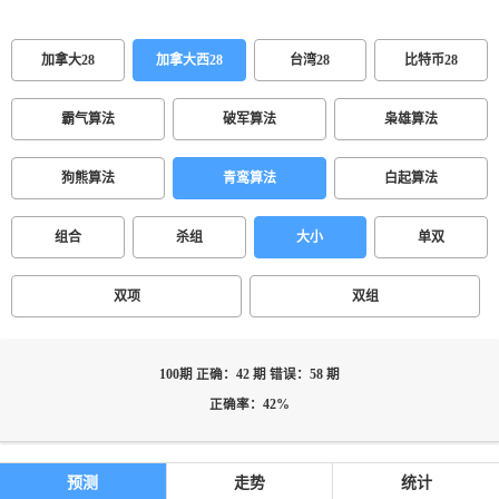
加拿大28
加拿大西28
台湾28
比特币28
霸气算法
破军算法
枭雄算法
狗熊算法
青鸾算法
白起算法
组合
杀组
大小
单双
双项
双组
100期 正确：42 期 错误：58 期
正确率：42%
预测
走势
统计