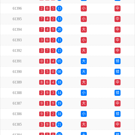
61396
2
6
5
13
小
中
61395
7
4
2
13
小
中
61394
7
4
9
20
大
中
61393
3
6
2
11
小
中
61392
3
7
5
15
大
中
61391
0
1
4
05
大
错
61390
3
5
0
08
大
错
61389
8
6
4
18
大
中
61388
2
9
3
14
小
错
61387
9
1
9
19
大
中
61386
9
7
2
18
小
错
61385
3
9
9
21
大
中