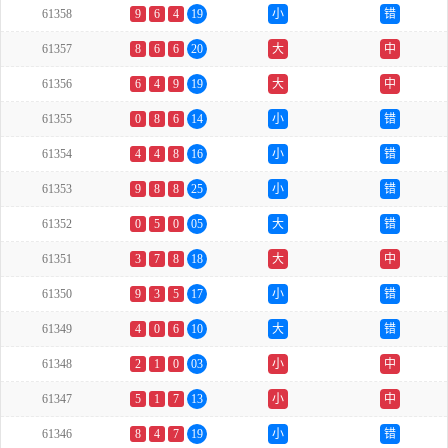
61358
9
6
4
19
小
错
61357
8
6
6
20
大
中
61356
6
4
9
19
大
中
61355
0
8
6
14
小
错
61354
4
4
8
16
小
错
61353
9
8
8
25
小
错
61352
0
5
0
05
大
错
61351
3
7
8
18
大
中
61350
9
3
5
17
小
错
61349
4
0
6
10
大
错
61348
2
1
0
03
小
中
61347
5
1
7
13
小
中
61346
8
4
7
19
小
错