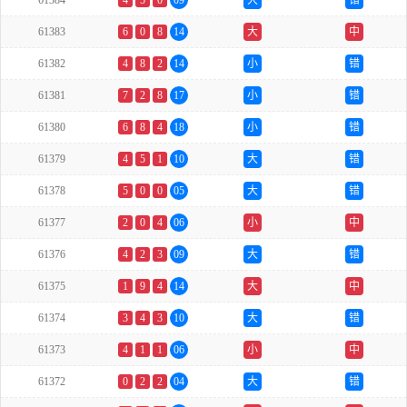
61384
4
5
0
09
大
错
61383
6
0
8
14
大
中
61382
4
8
2
14
小
错
61381
7
2
8
17
小
错
61380
6
8
4
18
小
错
61379
4
5
1
10
大
错
61378
5
0
0
05
大
错
61377
2
0
4
06
小
中
61376
4
2
3
09
大
错
61375
1
9
4
14
大
中
61374
3
4
3
10
大
错
61373
4
1
1
06
小
中
61372
0
2
2
04
大
错