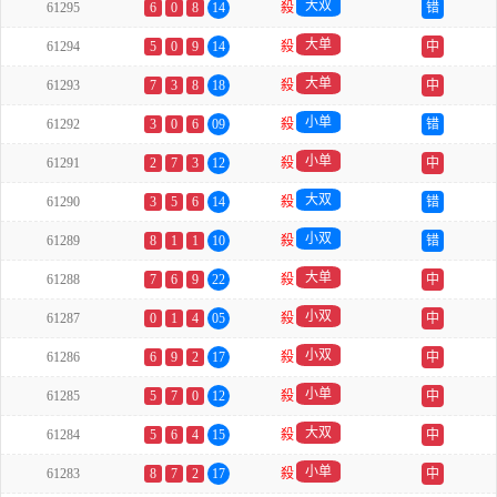
大双
61295
6
0
8
14
殺
错
大单
61294
5
0
9
14
殺
中
大单
61293
7
3
8
18
殺
中
小单
61292
3
0
6
09
殺
错
小单
61291
2
7
3
12
殺
中
大双
61290
3
5
6
14
殺
错
小双
61289
8
1
1
10
殺
错
大单
61288
7
6
9
22
殺
中
小双
61287
0
1
4
05
殺
中
小双
61286
6
9
2
17
殺
中
小单
61285
5
7
0
12
殺
中
大双
61284
5
6
4
15
殺
中
小单
61283
8
7
2
17
殺
中