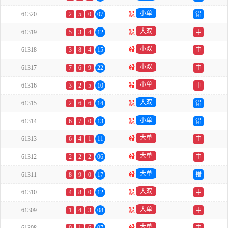
小单
61320
2
5
0
07
殺
错
大双
61319
5
3
4
12
殺
中
小双
61318
3
8
4
15
殺
中
小双
61317
7
6
9
22
殺
中
小单
61316
3
2
5
10
殺
中
大双
61315
2
6
6
14
殺
错
小单
61314
6
7
0
13
殺
错
大单
61313
6
4
1
11
殺
中
大单
61312
2
2
2
06
殺
中
大单
61311
8
9
0
17
殺
错
大双
61310
4
8
0
12
殺
中
大单
61309
1
4
3
08
殺
中
大单