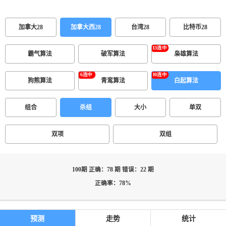
加拿大28
加拿大西28
台湾28
比特币28
霸气算法
破军算法
枭雄算法
狗熊算法
青鸾算法
白起算法
组合
杀组
大小
单双
双项
双组
100期 正确：78 期 错误：22 期
正确率：78%
预测
走势
统计