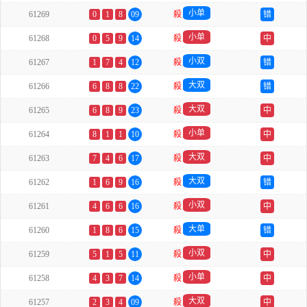
小单
61269
0
1
8
09
殺
错
小单
61268
0
5
9
14
殺
中
小双
61267
1
7
4
12
殺
错
大双
61266
6
8
8
22
殺
错
大双
61265
6
8
9
23
殺
中
小单
61264
8
1
1
10
殺
中
大双
61263
7
4
6
17
殺
中
大双
61262
1
6
9
16
殺
错
小双
61261
4
6
6
16
殺
中
大单
61260
1
8
6
15
殺
错
小双
61259
5
1
5
11
殺
中
小单
61258
4
3
7
14
殺
中
大双
61257
2
3
4
09
殺
中