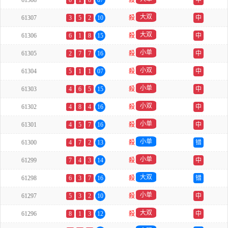
61308
0
1
6
07
殺
中
大双
61307
3
5
2
10
殺
中
大双
61306
6
1
8
15
殺
中
小单
61305
2
7
7
16
殺
中
小双
61304
5
1
1
07
殺
中
小单
61303
4
6
5
15
殺
中
小双
61302
4
8
4
16
殺
中
小单
61301
4
5
7
16
殺
中
小单
61300
4
7
2
13
殺
错
小单
61299
7
4
3
14
殺
中
大双
61298
6
3
7
16
殺
错
小单
61297
5
3
2
10
殺
中
大双
61296
8
1
3
12
殺
中