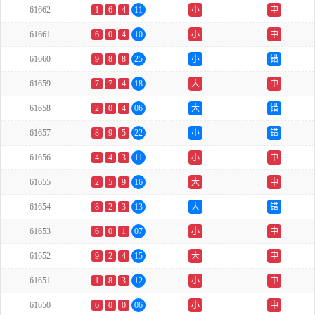
61662
1
6
4
11
小
中
61661
6
0
4
10
小
中
61660
9
8
8
25
小
错
61659
7
7
4
18
大
中
61658
2
0
4
06
大
错
61657
8
9
5
22
小
错
61656
4
4
3
11
小
中
61655
2
5
9
16
大
中
61654
8
2
3
13
大
错
61653
6
0
1
07
小
中
61652
9
2
4
15
大
中
61651
1
8
3
12
小
中
61650
6
0
0
06
小
中