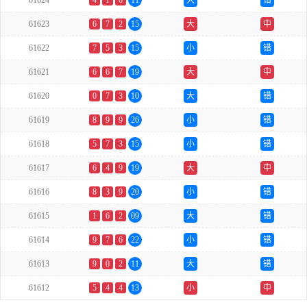
61624
4
1
6
11
大
错
61623
6
7
2
15
大
中
61622
7
5
3
15
小
错
61621
6
6
7
19
大
中
61620
0
7
3
10
大
错
61619
8
9
9
26
小
错
61618
5
7
3
15
小
错
61617
6
4
9
19
大
中
61616
8
3
9
20
小
错
61615
1
6
2
09
大
错
61614
9
7
6
22
小
错
61613
9
0
2
11
大
错
61612
5
4
4
13
小
中