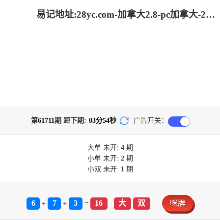
易记地址:28yc.com-加拿大2.8-pc加拿大-28预测开奖-加拿大pc28在线预测官网
第
61711
期 距下期:
03
分
54
秒
广告开关：
大单
未开:
4
期
小单
未开:
2
期
小双
未开:
1
期
6
7
3
16
大
双
咪牌
+
+
=
-