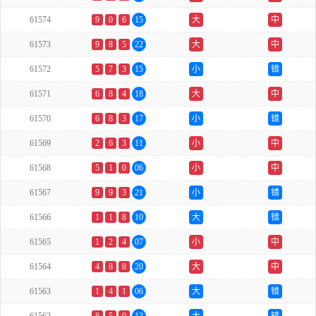
61574
9
0
6
15
大
中
61573
9
8
5
22
大
中
61572
5
7
3
15
小
错
61571
6
8
4
18
大
中
61570
6
8
3
17
小
错
61569
2
6
3
11
小
中
61568
5
1
0
06
小
中
61567
9
9
3
21
小
错
61566
1
1
8
10
大
错
61565
1
2
4
07
小
中
61564
4
8
8
20
大
中
61563
1
4
1
06
大
错