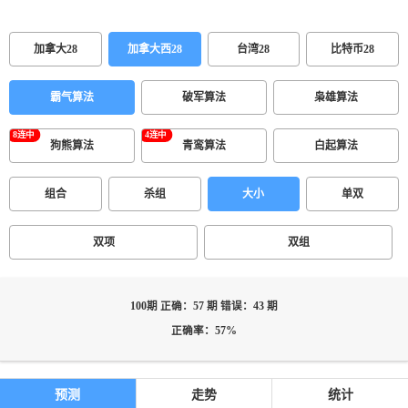
加拿大28
加拿大西28
台湾28
比特币28
霸气算法
破军算法
枭雄算法
狗熊算法
青鸾算法
白起算法
组合
杀组
大小
单双
双项
双组
100期 正确：57 期 错误：43 期
正确率：57%
预测
走势
统计