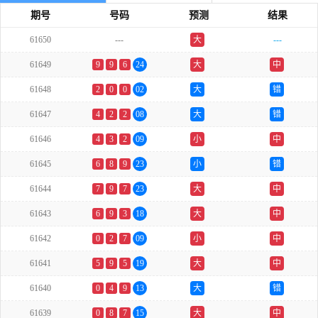
期号
号码
预测
结果
61650
---
大
---
单
61649
9
9
6
24
大
中
61648
2
0
0
02
大
错
61647
4
2
2
08
大
错
61646
4
3
2
09
小
中
61645
6
8
9
23
小
错
61644
7
9
7
23
大
中
61643
6
9
3
18
大
中
61642
0
2
7
09
小
中
61641
5
9
5
19
大
中
61640
0
4
9
13
大
错
61639
0
8
7
15
大
中