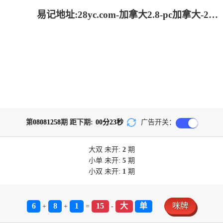
易记地址:28yc.com-加拿大2.8-pc加拿大-28预测开奖-加拿大pc28在线预测官网
第
08081258
期 距下期:
00
分
22
秒
广告开关：
大双
未开:
2
期
小单
未开:
5
期
小双
未开:
1
期
6
8
1
15
大
单
咪牌
+
+
=
-