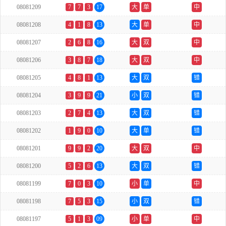
08081209
7
7
3
17
大
单
中
08081208
4
1
8
13
大
单
中
08081207
2
6
8
16
大
双
中
08081206
3
8
7
18
大
双
中
08081205
4
8
1
13
大
双
错
08081204
3
9
9
21
小
双
错
08081203
2
7
4
13
大
双
错
08081202
1
9
0
10
大
单
错
08081201
9
9
2
20
大
双
中
08081200
5
2
6
13
大
双
错
08081199
7
0
3
10
小
单
中
08081198
7
5
3
15
小
双
错
08081197
5
1
3
09
小
单
中