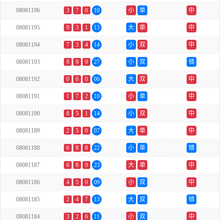
08081196
3
7
0
10
小
单
中
08081195
9
3
1
13
大
单
中
08081194
7
3
4
14
小
双
中
08081193
9
9
9
27
小
双
错
08081192
0
6
0
06
大
双
中
08081191
1
7
2
10
小
单
中
08081190
8
5
1
14
小
双
中
08081189
2
5
0
07
大
单
中
08081188
6
8
8
22
小
单
错
08081187
6
8
9
23
大
单
中
08081186
4
5
0
09
小
双
中
08081185
2
4
7
13
大
双
错
08081184
3
2
6
11
小
双
中