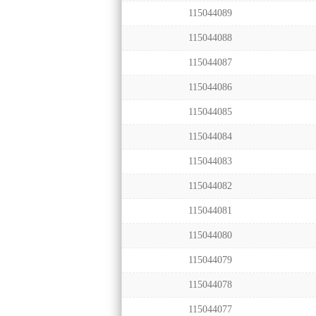
115044089
115044088
115044087
115044086
115044085
115044084
115044083
115044082
115044081
115044080
115044079
115044078
115044077