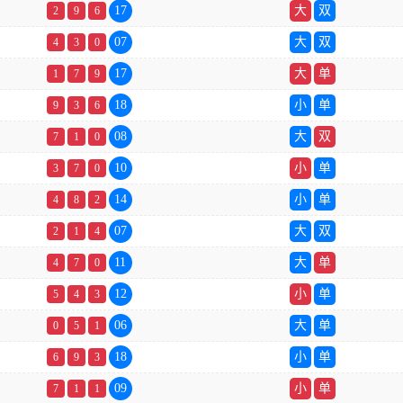
17
大
双
2
9
6
07
大
双
4
3
0
17
大
单
1
7
9
18
小
单
9
3
6
08
大
双
7
1
0
10
小
单
3
7
0
14
小
单
4
8
2
07
大
双
2
1
4
11
大
单
4
7
0
12
小
单
5
4
3
06
大
单
0
5
1
18
小
单
6
9
3
09
小
单
7
1
1