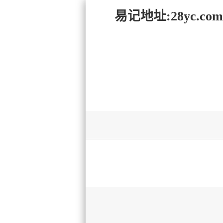
易记地址:28yc.c