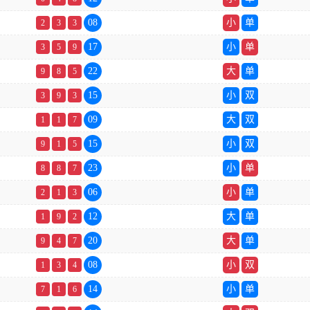
08
小
单
2
3
3
17
小
单
3
5
9
22
大
单
9
8
5
15
小
双
3
9
3
09
大
双
1
1
7
15
小
双
9
1
5
23
小
单
8
8
7
06
小
单
2
1
3
12
大
单
1
9
2
20
大
单
9
4
7
08
小
双
1
3
4
14
小
单
7
1
6