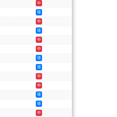
中
错
中
错
中
中
错
错
中
中
错
错
中