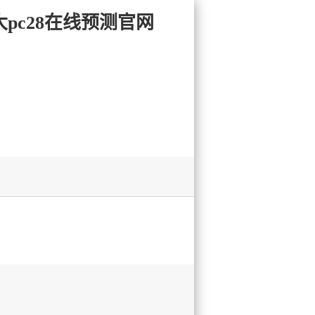
拿大pc28在线预测官网