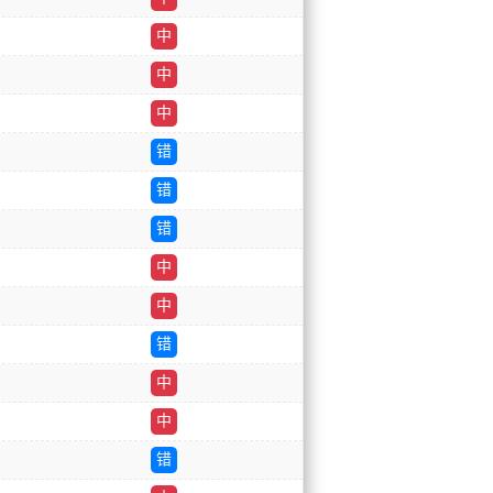
中
中
中
错
错
错
中
中
错
中
中
错