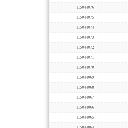
115044076
115044075
115044074
115044073
115044072
115044071
115044070
115044069
115044068
115044067
115044066
115044065
115044064