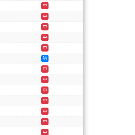
中
中
中
中
中
错
中
中
中
中
中
中
中