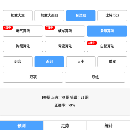
加拿大28
加拿大西28
台湾28
比特币28
霸气算法
破军算法
枭雄算法
狗熊算法
青鸾算法
白起算法
组合
杀组
大小
单双
双项
双组
100期 正确：79 期 错误：21 期
正确率：79%
预测
走势
统计