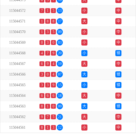
115044573
8
3
7
18
大
中
115044572
7
1
5
13
小
中
115044571
1
8
8
17
大
中
115044570
1
3
5
09
小
中
115044569
0
3
0
03
小
中
115044568
4
7
9
20
小
错
115044567
6
9
4
19
大
中
115044566
3
0
4
07
大
错
115044565
3
3
9
15
小
错
115044564
6
6
6
18
大
中
115044563
8
1
0
09
大
错
115044562
9
7
5
21
大
中
115044561
8
1
3
12
小
中