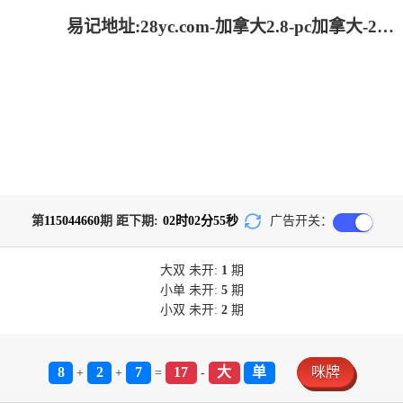
易记地址:28yc.com-加拿大2.8-pc加拿大-28预测开奖-加拿大pc28在线预测官网
第
115044660
期 距下期:
02
时
02
分
55
秒
广告开关：
大双
未开:
1
期
小单
未开:
5
期
小双
未开:
2
期
8
2
7
17
大
单
咪牌
+
+
=
-