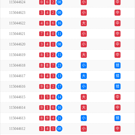
115044624
0
6
2
08
小
中
115044623
3
4
2
09
小
中
115044622
4
6
6
16
大
中
115044621
7
4
0
11
小
中
115044620
3
4
1
08
小
中
115044619
8
5
2
15
大
中
115044618
8
8
7
23
小
错
115044617
6
4
3
13
大
错
115044616
9
6
2
17
小
错
115044615
1
5
8
14
大
中
115044614
9
1
6
16
大
中
115044613
8
9
4
21
小
错
115044612
3
4
1
08
小
中