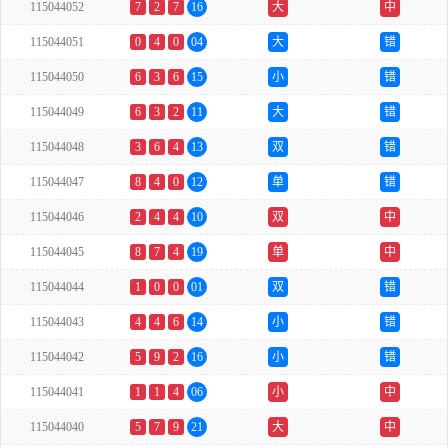
115044052
7
2
7
16
大
中
115044051
0
4
0
04
大
错
115044050
6
3
6
15
小
错
115044049
6
3
2
11
大
错
115044048
3
6
4
13
双
错
115044047
8
4
0
12
单
错
115044046
2
4
4
10
双
中
115044045
8
7
4
19
单
中
115044044
1
0
0
01
双
错
115044043
4
4
6
14
小
错
115044042
5
9
2
16
小
错
115044041
1
1
4
06
小
中
115044040
5
7
9
21
大
中