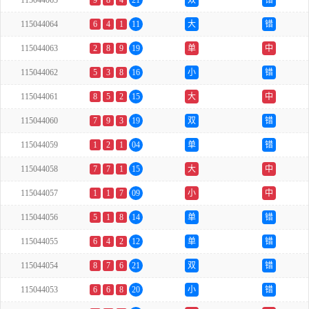
115044065
9
8
4
21
双
错
115044064
6
4
1
11
大
错
115044063
2
8
9
19
单
中
115044062
5
3
8
16
小
错
115044061
8
5
2
15
大
中
115044060
7
9
3
19
双
错
115044059
1
2
1
04
单
错
115044058
7
7
1
15
大
中
115044057
1
1
7
09
小
中
115044056
5
1
8
14
单
错
115044055
6
4
2
12
单
错
115044054
8
7
6
21
双
错
115044053
6
6
8
20
小
错