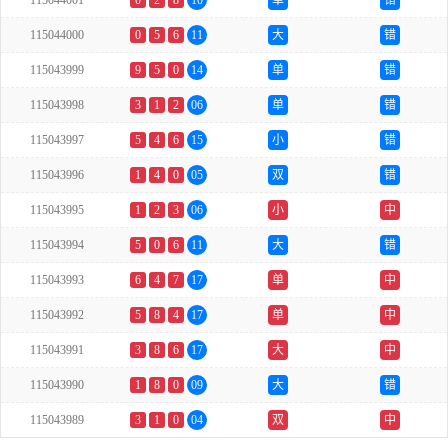
115044001
0
2
8
10
单
错
115044000
0
5
6
11
大
错
115043999
9
5
0
14
单
错
115043998
3
1
2
06
单
错
115043997
5
4
6
15
小
错
115043996
1
4
0
05
双
错
115043995
1
2
3
06
小
中
115043994
5
0
6
11
大
错
115043993
6
4
7
17
单
中
115043992
5
8
4
17
单
中
115043991
3
8
6
17
大
中
115043990
1
8
0
09
大
错
115043989
3
1
0
04
双
中