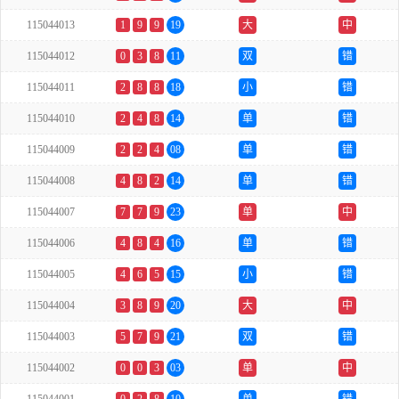
115044013
1
9
9
19
大
中
115044012
0
3
8
11
双
错
115044011
2
8
8
18
小
错
115044010
2
4
8
14
单
错
115044009
2
2
4
08
单
错
115044008
4
8
2
14
单
错
115044007
7
7
9
23
单
中
115044006
4
8
4
16
单
错
115044005
4
6
5
15
小
错
115044004
3
8
9
20
大
中
115044003
5
7
9
21
双
错
115044002
0
0
3
03
单
中