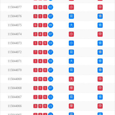
115044077
1
0
1
02
小
中
115044076
5
1
1
07
双
错
115044075
6
1
2
09
大
错
115044074
2
4
1
07
小
中
115044073
1
9
9
19
小
错
115044072
7
9
1
17
双
错
115044071
1
4
5
10
大
错
115044070
3
4
0
07
双
错
115044069
9
9
6
24
大
中
115044068
5
1
1
07
单
中
115044067
2
7
6
15
双
错
115044066
3
9
9
21
单
中