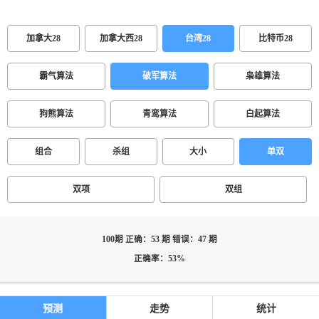
加拿大28
加拿大西28
台湾28
比特币28
霸气算法
破军算法
枭雄算法
狗熊算法
青鸾算法
白起算法
组合
杀组
大小
单双
双项
双组
100期 正确：53 期 错误：47 期
正确率：53%
预测
走势
统计