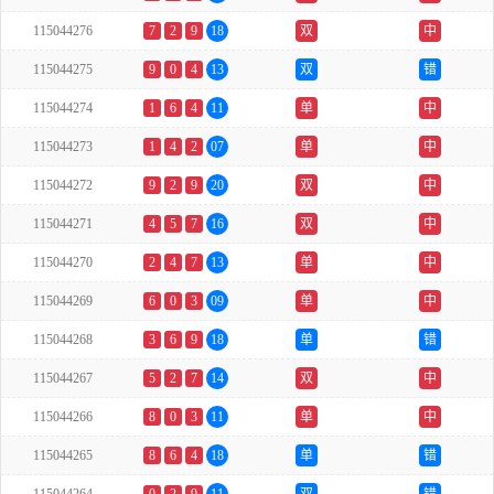
115044276
7
2
9
18
双
中
115044275
9
0
4
13
双
错
115044274
1
6
4
11
单
中
115044273
1
4
2
07
单
中
115044272
9
2
9
20
双
中
115044271
4
5
7
16
双
中
115044270
2
4
7
13
单
中
115044269
6
0
3
09
单
中
115044268
3
6
9
18
单
错
115044267
5
2
7
14
双
中
115044266
8
0
3
11
单
中
115044265
8
6
4
18
单
错