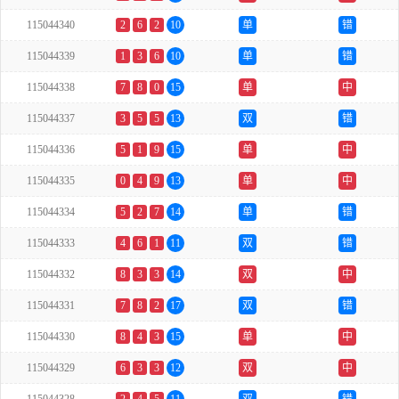
115044340
2
6
2
10
单
错
115044339
1
3
6
10
单
错
115044338
7
8
0
15
单
中
115044337
3
5
5
13
双
错
115044336
5
1
9
15
单
中
115044335
0
4
9
13
单
中
115044334
5
2
7
14
单
错
115044333
4
6
1
11
双
错
115044332
8
3
3
14
双
中
115044331
7
8
2
17
双
错
115044330
8
4
3
15
单
中
115044329
6
3
3
12
双
中