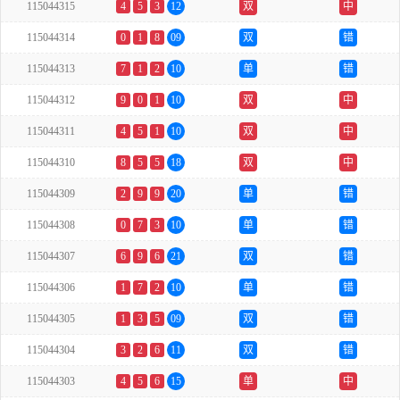
115044315
4
5
3
12
双
中
115044314
0
1
8
09
双
错
115044313
7
1
2
10
单
错
115044312
9
0
1
10
双
中
115044311
4
5
1
10
双
中
115044310
8
5
5
18
双
中
115044309
2
9
9
20
单
错
115044308
0
7
3
10
单
错
115044307
6
9
6
21
双
错
115044306
1
7
2
10
单
错
115044305
1
3
5
09
双
错
115044304
3
2
6
11
双
错
115044303
4
5
6
15
单
中