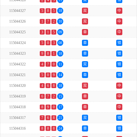
115044328
2
4
5
11
双
错
115044327
5
8
5
18
双
中
115044326
1
7
2
10
双
中
115044325
3
1
5
09
单
中
115044324
5
0
3
08
单
错
115044323
9
8
1
18
单
错
115044322
4
7
0
11
双
错
115044321
5
0
9
14
单
错
115044320
4
6
8
18
双
中
115044319
6
7
2
15
单
中
115044318
8
9
0
17
单
中
115044317
7
6
8
21
双
错
115044316
8
8
8
24
单
错