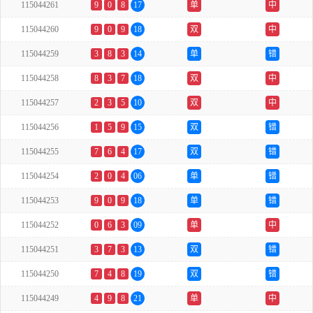
115044261
9
0
8
17
单
中
115044260
9
0
9
18
双
中
115044259
3
8
3
14
单
错
115044258
8
3
7
18
双
中
115044257
2
3
5
10
双
中
115044256
1
5
9
15
双
错
115044255
7
6
4
17
双
错
115044254
2
0
4
06
单
错
115044253
9
0
9
18
单
错
115044252
0
6
3
09
单
中
115044251
3
7
3
13
双
错
115044250
7
4
8
19
双
错
115044249
4
9
8
21
单
中