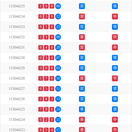
115044235
1
0
8
09
双
错
115044234
0
3
9
12
双
中
115044233
9
7
9
25
双
错
115044232
2
3
4
09
单
中
115044231
8
4
8
20
双
中
115044230
0
3
4
07
双
错
115044229
3
0
0
03
双
错
115044228
1
7
8
16
双
中
115044227
6
5
0
11
双
错
115044226
2
8
3
13
双
错
115044225
7
9
8
24
单
错
115044224
0
2
9
11
单
中
115044223
8
5
4
17
单
中