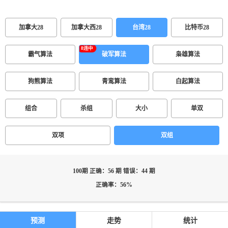
加拿大28
加拿大西28
台湾28
比特币28
霸气算法
破军算法
枭雄算法
狗熊算法
青鸾算法
白起算法
组合
杀组
大小
单双
双项
双组
100期 正确：56 期 错误：44 期
正确率：56%
预测
走势
统计