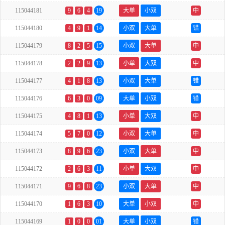
115044181
9
6
4
19
大单
小双
中
115044180
4
9
1
14
小双
大单
错
115044179
8
2
5
15
小双
大单
中
115044178
2
2
9
13
小单
大双
中
115044177
4
1
8
13
小双
大单
错
115044176
6
3
0
09
大单
小双
错
115044175
4
8
1
13
小单
大双
中
115044174
5
7
0
12
小双
大单
中
115044173
8
9
6
23
小双
大单
中
115044172
2
6
3
11
小单
大双
中
115044171
9
6
8
23
小双
大单
中
115044170
1
6
3
10
大单
小双
中
115044169
1
0
0
01
大单
小双
错