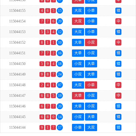
115044156
8
6
3
17
大单
小双
中
115044155
4
6
5
15
大双
小单
错
115044154
7
7
6
20
大双
小单
中
115044153
5
3
4
12
大双
小单
错
115044152
8
1
1
10
大单
小双
中
115044151
7
7
2
16
大单
小双
错
115044150
5
9
4
18
小双
大单
错
115044149
9
8
7
24
小双
大单
错
115044148
2
4
1
07
大双
小单
中
115044147
6
8
5
19
大单
小双
中
115044146
6
7
7
20
大单
小双
错
115044145
6
8
0
14
小双
大单
错
115044144
9
1
7
17
小单
大双
错