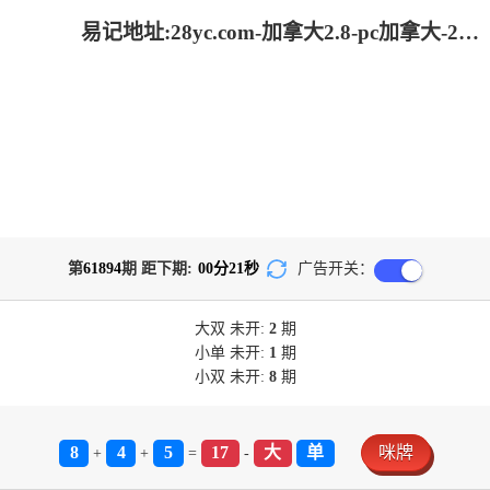
易记地址:28yc.com-加拿大2.8-pc加拿大-28预测开奖-加拿大pc28在线预测官网
第
61894
期 距下期:
00
分
21
秒
广告开关：
大双
未开:
2
期
小单
未开:
1
期
小双
未开:
8
期
8
4
5
17
大
单
咪牌
+
+
=
-