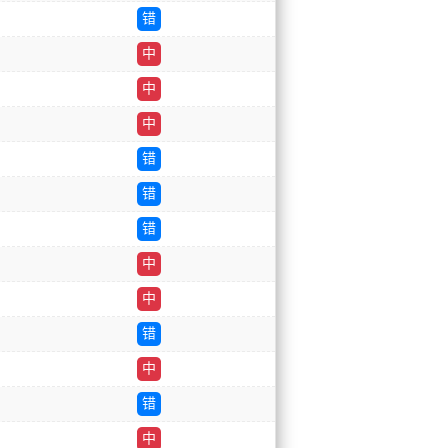
错
中
中
中
错
错
错
中
中
错
中
错
中