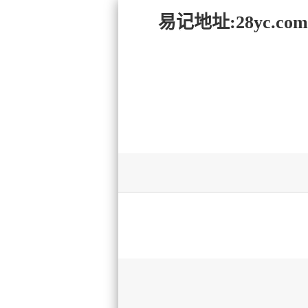
易记地址:28yc.c