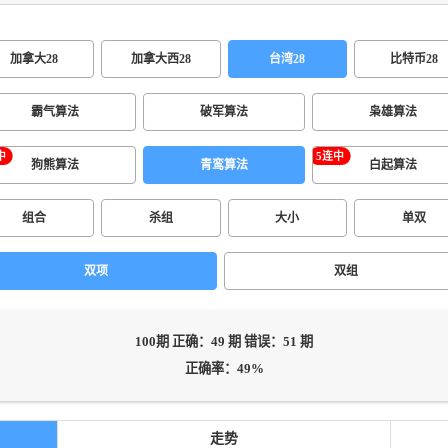
加拿大28
加拿大西28
台湾28
比特币28
霸气算法
破军算法
枭雄算法
狗熊算法
青鸾算法
白起算法
组合
杀组
大小
单双
双项
双组
100期 正确：49 期 错误：51 期
正确率：49%
走势