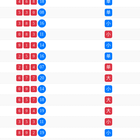
18
单
4
6
8
08
单
5
3
0
16
小
3
8
5
11
小
0
8
3
14
小
9
1
4
16
单
2
5
9
07
单
2
1
4
20
大
6
7
7
14
小
0
9
5
18
大
6
5
7
19
大
6
9
4
11
小
3
5
3
19
小
8
9
2