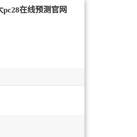
拿大pc28在线预测官网