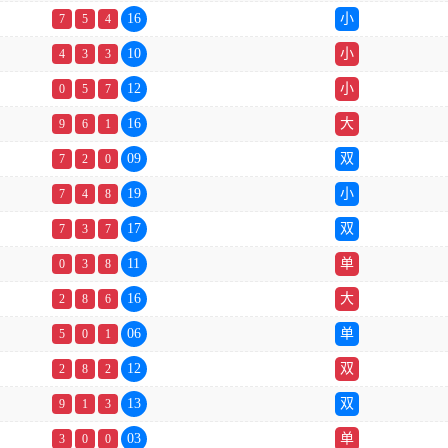
16
小
7
5
4
10
小
4
3
3
12
小
0
5
7
16
大
9
6
1
09
双
7
2
0
19
小
7
4
8
17
双
7
3
7
11
单
0
3
8
16
大
2
8
6
06
单
5
0
1
12
双
2
8
2
13
双
9
1
3
03
单
3
0
0