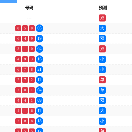
号码
预测
---
双
05
大
0
5
0
19
双
6
4
9
04
双
3
1
0
16
小
4
9
3
21
小
6
7
8
11
单
2
7
2
04
单
3
0
1
09
双
4
4
1
11
大
4
1
6
18
小
2
8
8
17
单
7
5
5