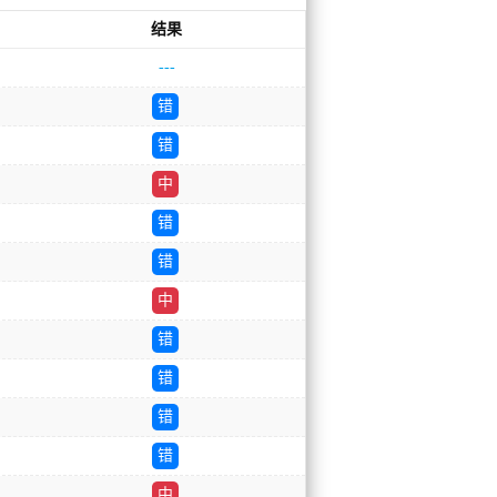
结果
---
错
错
中
错
错
中
错
错
错
错
中