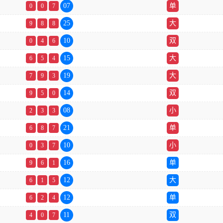
07
单
0
0
7
25
大
9
8
8
10
双
0
4
6
15
大
6
5
4
19
大
7
9
3
14
双
9
5
0
08
小
2
3
3
21
单
6
8
7
10
小
0
3
7
16
单
9
6
1
12
大
6
1
5
12
单
6
2
4
11
双
4
0
7