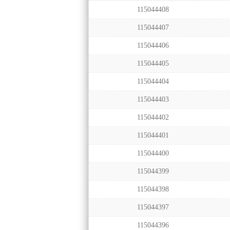
115044408
115044407
115044406
115044405
115044404
115044403
115044402
115044401
115044400
115044399
115044398
115044397
115044396