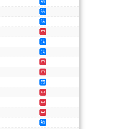
错
错
错
中
错
错
中
中
错
中
中
中
错