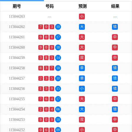
期号
号码
预测
结果
115044263
---
小
---
115044262
7
0
3
10
大
错
115044261
9
0
8
17
大
中
115044260
9
0
9
18
大
中
115044259
3
8
3
14
双
中
115044258
8
3
7
18
单
错
115044257
2
3
5
10
单
错
115044256
1
5
9
15
小
错
115044255
7
6
4
17
大
中
115044254
2
0
4
06
大
错
115044253
9
0
9
18
双
中
115044252
0
6
3
09
小
中