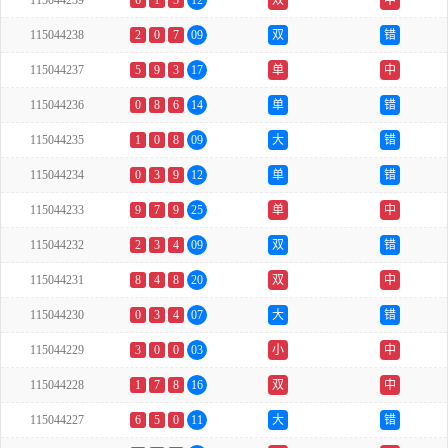
115044239
6
1
5
12
双
中
115044238
2
0
7
09
双
错
115044237
5
9
3
17
单
中
115044236
0
8
6
14
单
错
115044235
1
0
8
09
大
错
115044234
0
3
9
12
单
错
115044233
9
7
9
25
单
中
115044232
2
3
4
09
双
错
115044231
8
4
8
20
双
中
115044230
0
3
4
07
大
错
115044229
3
0
0
03
小
中
115044228
1
7
8
16
双
中
115044227
6
5
0
11
大
错