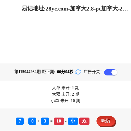
易记地址:28yc.com-加拿大2.8-pc加拿大-28预测开奖-加拿大pc28在线预测官网
第
115044262
期 距下期:
00
分
04
秒
广告开关：
大单
未开:
1
期
大双
未开:
2
期
小单
未开:
10
期
7
0
3
10
小
双
咪牌
+
+
=
-