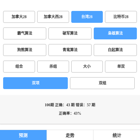
加拿大28
加拿大西28
台湾28
比特币28
霸气算法
破军算法
枭雄算法
狗熊算法
青鸾算法
白起算法
组合
杀组
大小
单双
双项
双组
100期 正确：43 期 错误：57 期
正确率：43%
预测
走势
统计