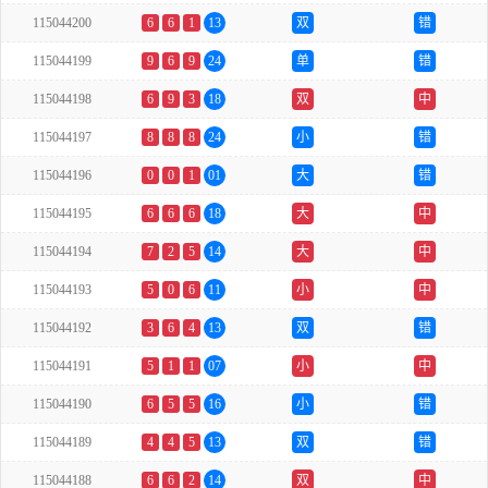
115044200
6
6
1
13
双
错
115044199
9
6
9
24
单
错
115044198
6
9
3
18
双
中
115044197
8
8
8
24
小
错
115044196
0
0
1
01
大
错
115044195
6
6
6
18
大
中
115044194
7
2
5
14
大
中
115044193
5
0
6
11
小
中
115044192
3
6
4
13
双
错
115044191
5
1
1
07
小
中
115044190
6
5
5
16
小
错
115044189
4
4
5
13
双
错
115044188
6
6
2
14
双
中