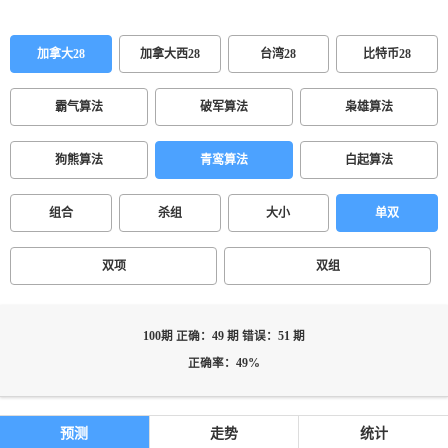
加拿大28
加拿大西28
台湾28
比特币28
霸气算法
破军算法
枭雄算法
狗熊算法
青鸾算法
白起算法
组合
杀组
大小
单双
双项
双组
100期 正确：49 期 错误：51 期
正确率：49%
预测
走势
统计