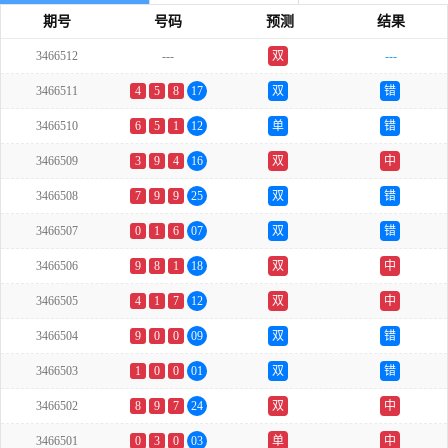
期号
号码
预测
结果
3466512
---
双
---
3466511
4
5
8
17
双
错
3466510
6
5
1
12
单
错
3466509
3
9
4
16
双
中
3466508
7
9
9
25
双
错
3466507
0
1
6
07
双
错
3466506
9
8
1
18
双
中
3466505
4
1
7
12
双
中
3466504
9
0
0
09
双
错
3466503
1
0
0
01
双
错
3466502
8
9
7
24
双
中
3466501
0
3
0
03
单
中