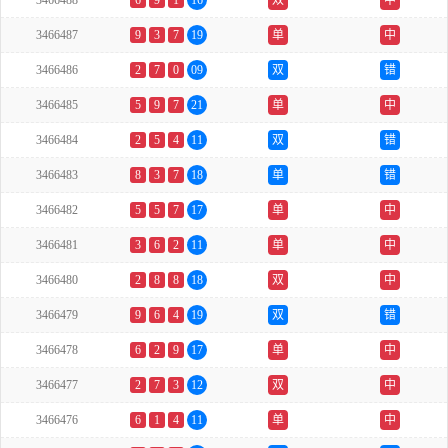
3466488
6
9
1
16
双
中
3466487
9
3
7
19
单
中
3466486
2
7
0
09
双
错
3466485
5
9
7
21
单
中
3466484
2
5
4
11
双
错
3466483
8
3
7
18
单
错
3466482
5
5
7
17
单
中
3466481
3
6
2
11
单
中
3466480
2
8
8
18
双
中
3466479
9
6
4
19
双
错
3466478
6
2
9
17
单
中
3466477
2
7
3
12
双
中
3466476
6
1
4
11
单
中