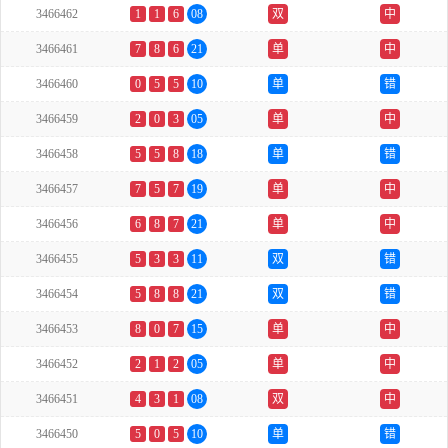
3466462
1
1
6
08
双
中
3466461
7
8
6
21
单
中
3466460
0
5
5
10
单
错
3466459
2
0
3
05
单
中
3466458
5
5
8
18
单
错
3466457
7
5
7
19
单
中
3466456
6
8
7
21
单
中
3466455
5
3
3
11
双
错
3466454
5
8
8
21
双
错
3466453
8
0
7
15
单
中
3466452
2
1
2
05
单
中
3466451
4
3
1
08
双
中
3466450
5
0
5
10
单
错