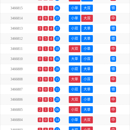
3466815
4
1
1
06
小单
大双
错
3466814
4
9
9
22
小单
大双
中
3466813
3
4
4
11
小双
大单
错
3466812
9
5
4
18
小双
大单
错
3466811
8
1
9
18
大双
小单
中
3466810
0
7
9
16
大单
小双
错
3466809
9
9
2
20
小双
大单
错
3466808
3
9
3
15
大单
小双
中
3466807
9
0
2
11
小双
大单
错
3466806
7
8
5
20
大双
小单
中
3466805
2
1
3
06
小双
大单
中
3466804
8
0
6
14
小单
大双
中