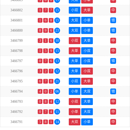
3466803
5
8
0
13
大双
小单
中
3466802
1
7
7
15
小双
大单
中
3466801
1
6
8
15
大双
小单
错
3466800
8
9
6
23
大双
小单
错
3466799
3
1
6
10
小双
大单
中
3466798
1
5
9
15
大单
小双
中
3466797
0
7
6
13
大单
小双
错
3466796
3
2
7
12
大单
小双
中
3466795
6
7
8
21
小双
大单
中
3466794
4
0
2
06
小单
大双
错
3466793
0
8
4
12
小双
大单
中
3466792
0
7
4
11
小单
大双
中
3466791
5
8
1
14
大双
小单
中