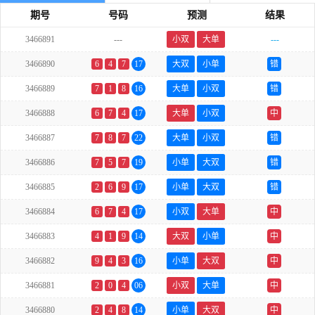
期号
号码
预测
结果
3466891
---
小双
大单
---
3466890
6
4
7
17
大双
小单
错
3466889
7
1
8
16
大单
小双
错
3466888
6
7
4
17
大单
小双
中
3466887
7
8
7
22
大单
小双
错
3466886
7
5
7
19
小单
大双
错
3466885
2
6
9
17
小单
大双
错
3466884
6
7
4
17
小双
大单
中
3466883
4
1
9
14
大双
小单
中
3466882
9
4
3
16
小单
大双
中
3466881
2
0
4
06
小双
大单
中
3466880
2
4
8
14
小单
大双
中