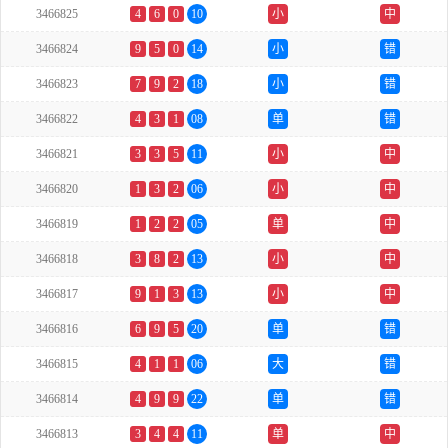
3466825
4
6
0
10
小
中
3466824
9
5
0
14
小
错
3466823
7
9
2
18
小
错
3466822
4
3
1
08
单
错
3466821
3
3
5
11
小
中
3466820
1
3
2
06
小
中
3466819
1
2
2
05
单
中
3466818
3
8
2
13
小
中
3466817
9
1
3
13
小
中
3466816
6
9
5
20
单
错
3466815
4
1
1
06
大
错
3466814
4
9
9
22
单
错
3466813
3
4
4
11
单
中