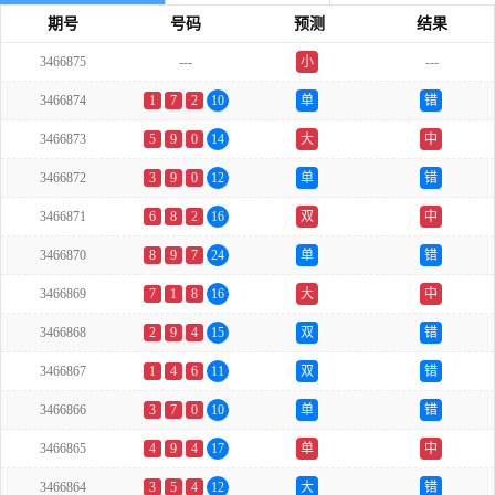
期号
号码
预测
结果
3466875
---
小
---
3466874
1
7
2
10
单
错
3466873
5
9
0
14
大
中
3466872
3
9
0
12
单
错
3466871
6
8
2
16
双
中
3466870
8
9
7
24
单
错
3466869
7
1
8
16
大
中
3466868
2
9
4
15
双
错
3466867
1
4
6
11
双
错
3466866
3
7
0
10
单
错
3466865
4
9
4
17
单
中
3466864
3
5
4
12
大
错