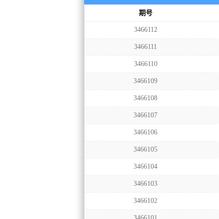
期号
3466112
3466111
3466110
3466109
3466108
3466107
3466106
3466105
3466104
3466103
3466102
3466101