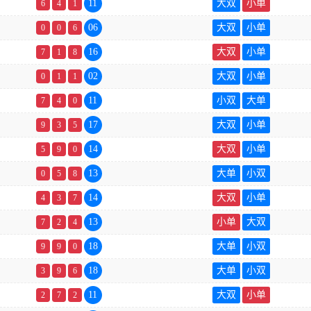
11
大双
小单
6
4
1
06
大双
小单
0
0
6
16
大双
小单
7
1
8
02
大双
小单
0
1
1
11
小双
大单
7
4
0
17
大双
小单
9
3
5
14
大双
小单
5
9
0
13
大单
小双
0
5
8
14
大双
小单
4
3
7
13
小单
大双
7
2
4
18
大单
小双
9
9
0
18
大单
小双
3
9
6
11
大双
小单
2
7
2