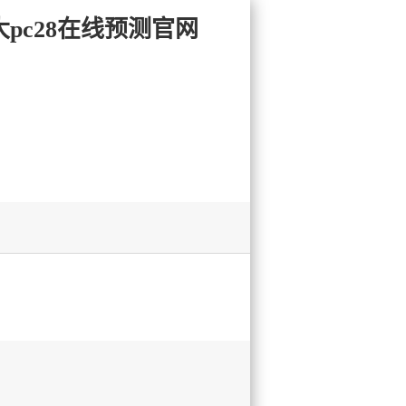
拿大pc28在线预测官网