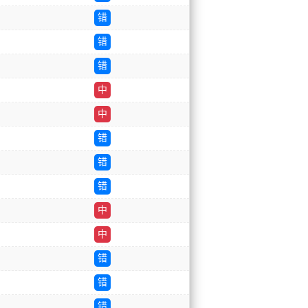
错
错
错
中
中
错
错
错
中
中
错
错
错