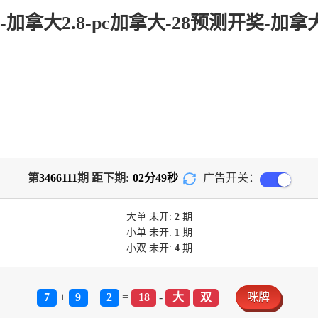
om-加拿大2.8-pc加拿大-28预测开奖-加
第
3466111
期 距下期:
02
分
49
秒
广告开关：
大单
未开:
2
期
小单
未开:
1
期
小双
未开:
4
期
7
+
9
+
2
=
18
-
大
双
咪牌