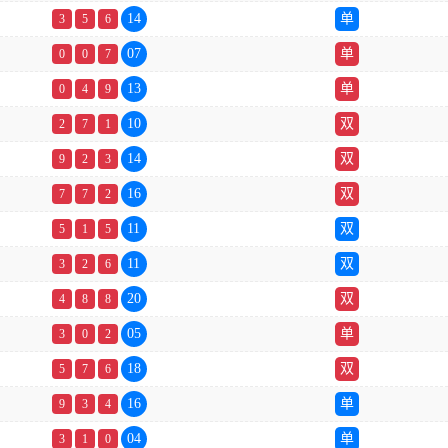
14
单
3
5
6
07
单
0
0
7
13
单
0
4
9
10
双
2
7
1
14
双
9
2
3
16
双
7
7
2
11
双
5
1
5
11
双
3
2
6
20
双
4
8
8
05
单
3
0
2
18
双
5
7
6
16
单
9
3
4
04
单
3
1
0