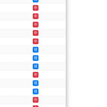
中
中
中
中
中
错
错
错
中
错
错
中