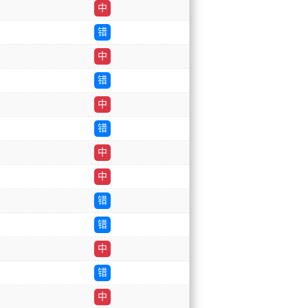
中
错
中
错
中
错
中
中
错
错
中
错
中