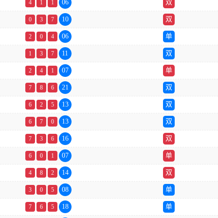
06
双
4
1
1
10
双
0
3
7
06
单
2
0
4
11
双
1
3
7
07
单
2
4
1
21
双
7
8
6
13
双
6
2
5
13
双
6
7
0
16
双
7
3
6
07
单
6
0
1
14
双
4
8
2
08
单
3
0
5
18
单
7
6
5