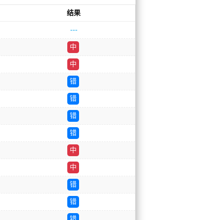
结果
---
中
中
错
错
错
错
中
中
错
错
错