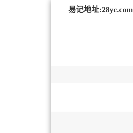
易记地址:28yc.c