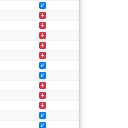
错
中
中
中
中
中
错
错
中
中
中
错
错