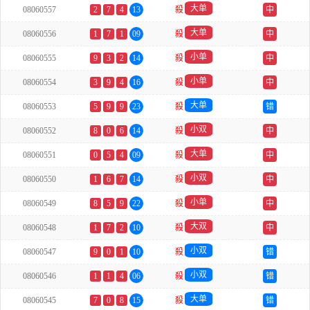
大单
08060557
2
7
4
13
殺
中
大单
08060556
1
7
1
09
殺
中
小单
08060555
9
3
2
14
殺
中
小单
08060554
3
9
4
16
殺
中
大单
08060553
5
9
9
23
殺
错
小双
08060552
8
0
6
14
殺
中
大单
08060551
0
5
4
09
殺
中
小双
08060550
1
6
7
14
殺
中
小单
08060549
8
5
9
22
殺
中
大双
08060548
1
7
2
10
殺
中
小双
08060547
9
0
1
10
殺
错
小双
08060546
1
1
4
06
殺
错
大单
08060545
7
0
8
15
殺
错