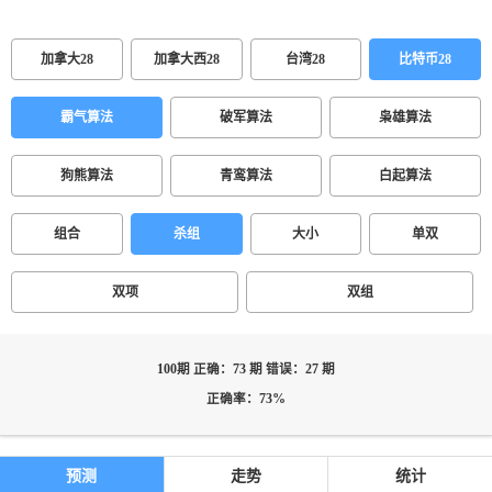
加拿大28
加拿大西28
台湾28
比特币28
霸气算法
破军算法
枭雄算法
狗熊算法
青鸾算法
白起算法
组合
杀组
大小
单双
双项
双组
100期 正确：73 期 错误：27 期
正确率：73%
预测
走势
统计