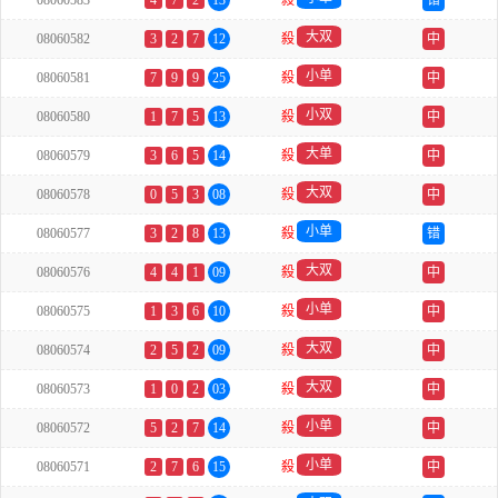
08060583
4
7
2
13
殺
错
大双
08060582
3
2
7
12
殺
中
小单
08060581
7
9
9
25
殺
中
小双
08060580
1
7
5
13
殺
中
大单
08060579
3
6
5
14
殺
中
大双
08060578
0
5
3
08
殺
中
小单
08060577
3
2
8
13
殺
错
大双
08060576
4
4
1
09
殺
中
小单
08060575
1
3
6
10
殺
中
大双
08060574
2
5
2
09
殺
中
大双
08060573
1
0
2
03
殺
中
小单
08060572
5
2
7
14
殺
中
小单
08060571
2
7
6
15
殺
中