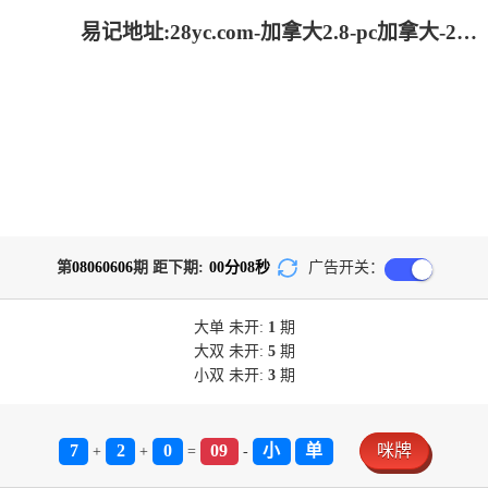
易记地址:28yc.com-加拿大2.8-pc加拿大-28预测开奖-加拿大pc28在线预测官网
第
08060606
期 距下期:
00
分
08
秒
广告开关：
大单
未开:
1
期
大双
未开:
5
期
小双
未开:
3
期
7
2
0
09
小
单
咪牌
+
+
=
-