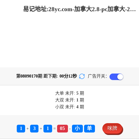
易记地址:28yc.com-加拿大2.8-pc加拿大-28预测开奖-加拿大pc28在线预测官网
第
08090170
期 距下期:
00
分
12
秒
广告开关：
大单
未开:
5
期
大双
未开:
1
期
小双
未开:
4
期
1
3
1
05
小
单
咪牌
+
+
=
-