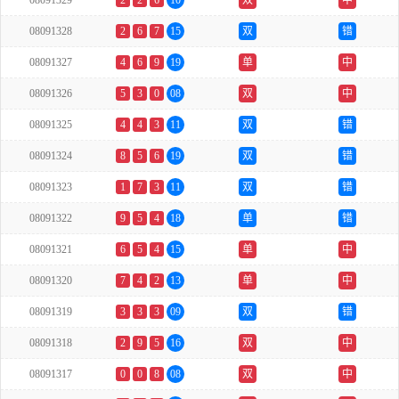
08091329
2
2
6
10
双
中
08091328
2
6
7
15
双
错
08091327
4
6
9
19
单
中
08091326
5
3
0
08
双
中
08091325
4
4
3
11
双
错
08091324
8
5
6
19
双
错
08091323
1
7
3
11
双
错
08091322
9
5
4
18
单
错
08091321
6
5
4
15
单
中
08091320
7
4
2
13
单
中
08091319
3
3
3
09
双
错
08091318
2
9
5
16
双
中
08091317
0
0
8
08
双
中