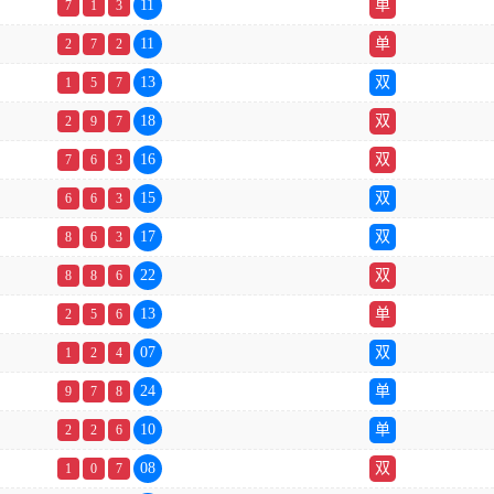
11
单
7
1
3
11
单
2
7
2
13
双
1
5
7
18
双
2
9
7
16
双
7
6
3
15
双
6
6
3
17
双
8
6
3
22
双
8
8
6
13
单
2
5
6
07
双
1
2
4
24
单
9
7
8
10
单
2
2
6
08
双
1
0
7