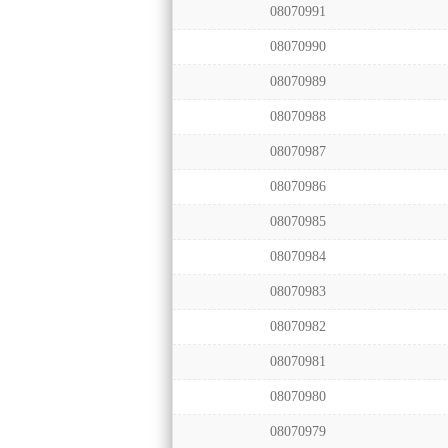
08070991
08070990
08070989
08070988
08070987
08070986
08070985
08070984
08070983
08070982
08070981
08070980
08070979