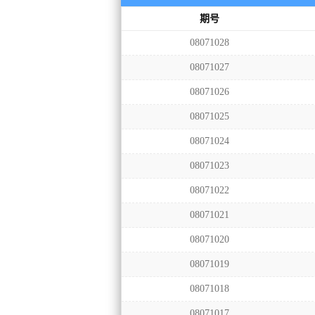
期号
08071028
08071027
08071026
08071025
08071024
08071023
08071022
08071021
08071020
08071019
08071018
08071017