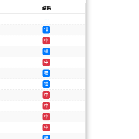
结果
---
错
中
错
中
错
错
中
中
中
中
错