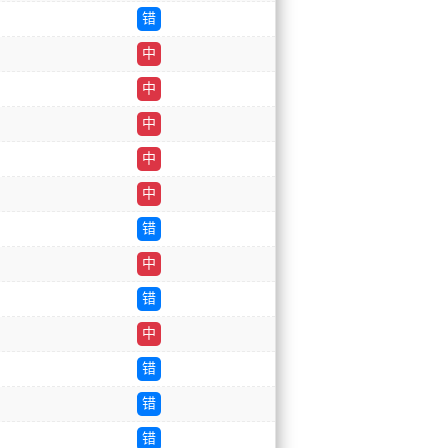
错
中
中
中
中
中
错
中
错
中
错
错
错