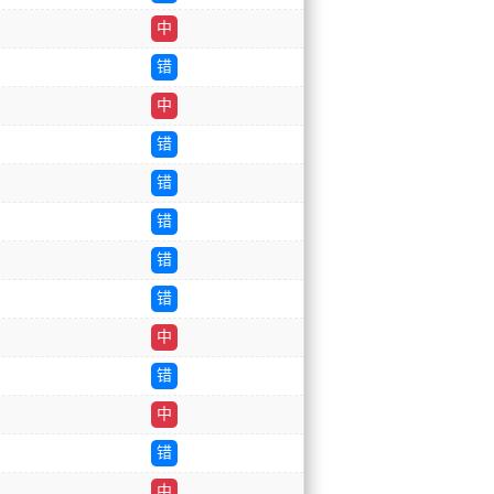
中
错
中
错
错
错
错
错
中
错
中
错
中