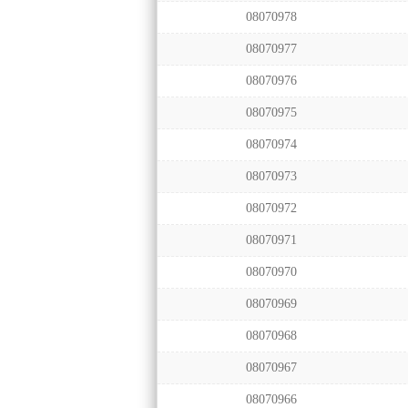
08070978
08070977
08070976
08070975
08070974
08070973
08070972
08070971
08070970
08070969
08070968
08070967
08070966