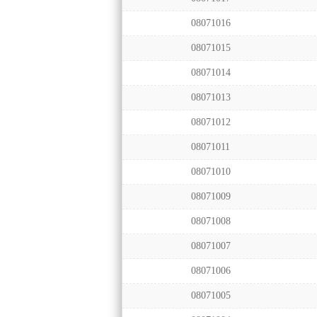
08071016
08071015
08071014
08071013
08071012
08071011
08071010
08071009
08071008
08071007
08071006
08071005