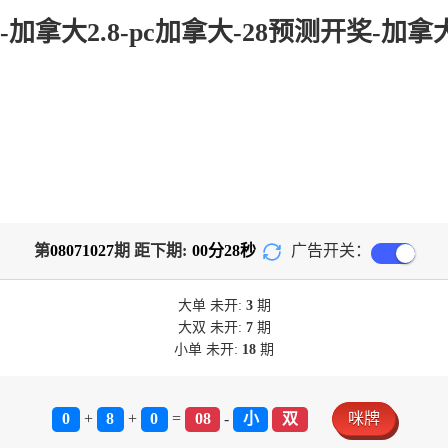
om-加拿大2.8-pc加拿大-28预测开奖-加
第
08071027
期 距下期:
00
分
28
秒
广告开关：
大单
未开:
3
期
大双
未开:
7
期
小单
未开:
18
期
0
+
8
+
0
=
08
-
小
双
咪牌