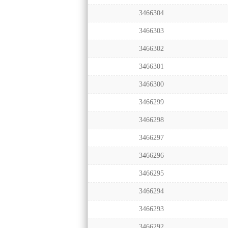
3466304
3466303
3466302
3466301
3466300
3466299
3466298
3466297
3466296
3466295
3466294
3466293
3466292