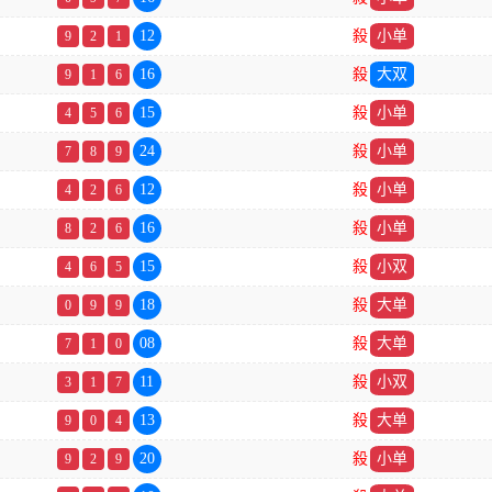
12
殺
小单
9
2
1
16
殺
大双
9
1
6
15
殺
小单
4
5
6
24
殺
小单
7
8
9
12
殺
小单
4
2
6
16
殺
小单
8
2
6
15
殺
小双
4
6
5
18
殺
大单
0
9
9
08
殺
大单
7
1
0
11
殺
小双
3
1
7
13
殺
大单
9
0
4
20
殺
小单
9
2
9