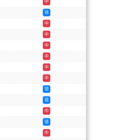
中
错
中
中
中
中
中
中
错
错
中
错
中