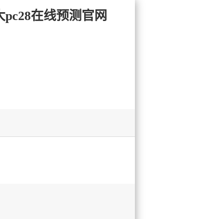
拿大pc28在线预测官网