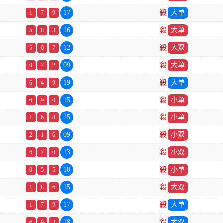
17
殺
大单
1
7
9
16
殺
大单
5
8
3
12
殺
大双
5
0
7
09
殺
大单
0
7
2
19
殺
大单
6
4
9
15
殺
小单
6
9
0
15
殺
小单
1
6
8
09
殺
小双
2
1
6
13
殺
小双
6
7
0
10
殺
小单
0
5
5
15
殺
大双
1
8
6
17
殺
大单
1
7
9
18
殺
大双
6
9
3