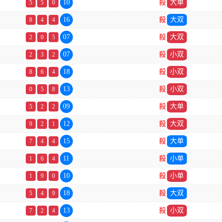
10
殺
大单
5
5
0
16
殺
大双
8
4
4
07
殺
大双
2
0
5
07
殺
小双
2
3
2
18
殺
小双
8
6
4
13
殺
小双
0
5
8
09
殺
大单
5
2
2
12
殺
大双
9
2
1
15
殺
大单
7
4
4
11
殺
小单
1
6
4
10
殺
小单
1
9
0
18
殺
大双
5
4
9
13
殺
小双
7
2
4