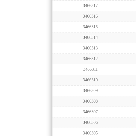
3466317
3466316
3466315
3466314
3466313
3466312
3466311
3466310
3466309
3466308
3466307
3466306
3466305