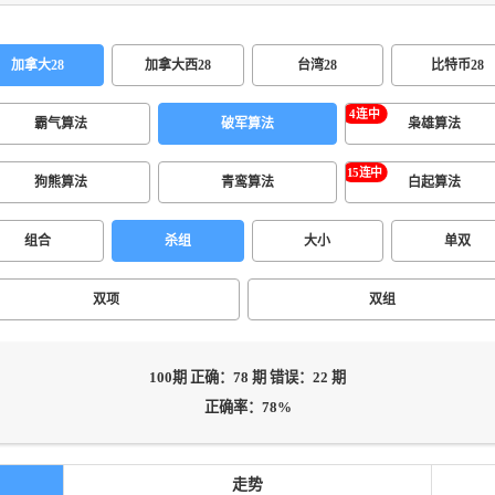
加拿大28
加拿大西28
台湾28
比特币28
霸气算法
破军算法
枭雄算法
狗熊算法
青鸾算法
白起算法
组合
杀组
大小
单双
双项
双组
100期 正确：78 期 错误：22 期
正确率：78%
走势