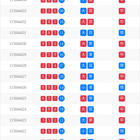
115044434
4
6
8
18
小
双
中
115044433
5
3
0
08
大
双
中
115044432
3
8
5
16
大
双
中
115044431
0
8
3
11
大
双
错
115044430
9
1
4
14
大
单
中
115044429
2
5
9
16
大
单
中
115044428
2
1
4
07
大
双
错
115044427
6
7
7
20
大
单
中
115044426
0
9
5
14
小
单
错
115044425
6
5
7
18
大
单
中
115044424
6
9
4
19
大
双
中
115044423
3
5
3
11
大
单
中
115044422
8
9
2
19
小
双
错