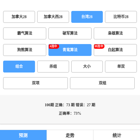
加拿大28
加拿大西28
台湾28
比特币28
霸气算法
破军算法
枭雄算法
狗熊算法
青鸾算法
白起算法
组合
杀组
大小
单双
双项
双组
100期 正确：73 期 错误：27 期
正确率：73%
预测
走势
统计