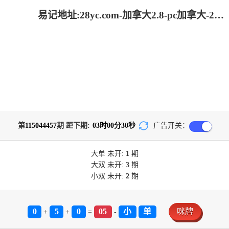
易记地址:28yc.com-加拿大2.8-pc加拿大-28预测开奖-加拿大pc28在线预测官网
第
115044457
期 距下期:
03
时
00
分
30
秒
广告开关：
大单
未开:
1
期
大双
未开:
3
期
小双
未开:
2
期
0
5
0
05
小
单
咪牌
+
+
=
-