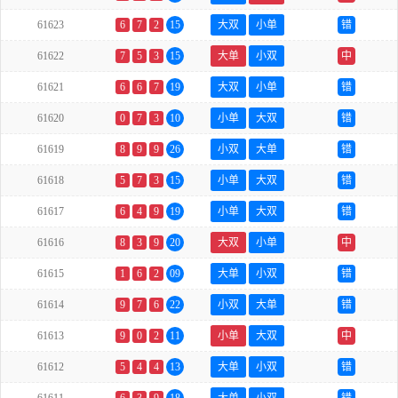
61623
6
7
2
15
大双
小单
错
61622
7
5
3
15
大单
小双
中
61621
6
6
7
19
大双
小单
错
61620
0
7
3
10
小单
大双
错
61619
8
9
9
26
小双
大单
错
61618
5
7
3
15
小单
大双
错
61617
6
4
9
19
小单
大双
错
61616
8
3
9
20
大双
小单
中
61615
1
6
2
09
大单
小双
错
61614
9
7
6
22
小双
大单
错
61613
9
0
2
11
小单
大双
中
61612
5
4
4
13
大单
小双
错