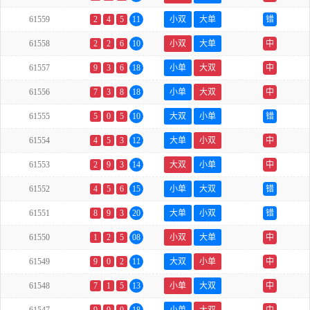
61559
2
4
5
11
小双
大单
错
61558
2
2
6
10
小双
大单
中
61557
9
3
6
18
小单
大双
中
61556
7
3
8
18
小单
大双
中
61555
5
0
5
10
大双
小单
错
61554
4
5
3
12
大单
小双
中
61553
2
9
3
14
大双
小单
中
61552
4
5
6
15
小单
大双
错
61551
8
9
3
20
大单
小双
错
61550
1
2
5
08
小双
大单
中
61549
9
0
2
11
大双
小单
中
61548
7
1
5
13
小单
大双
中