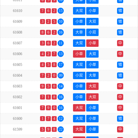
61611
6
3
9
18
大单
小双
错
61610
7
6
2
15
大双
小单
错
61609
3
2
5
10
小单
大双
错
61608
8
6
2
16
大单
小双
错
61607
3
6
2
11
大双
小单
中
61606
4
2
7
13
小单
大双
中
61605
4
5
8
17
大双
小单
错
61604
7
2
0
09
小双
大单
错
61603
9
5
0
14
小单
大双
中
61602
7
1
8
16
小单
大双
中
61601
7
9
0
16
大双
小单
中
61600
1
7
4
12
大双
小单
错
61599
5
9
8
22
大双
小单
中