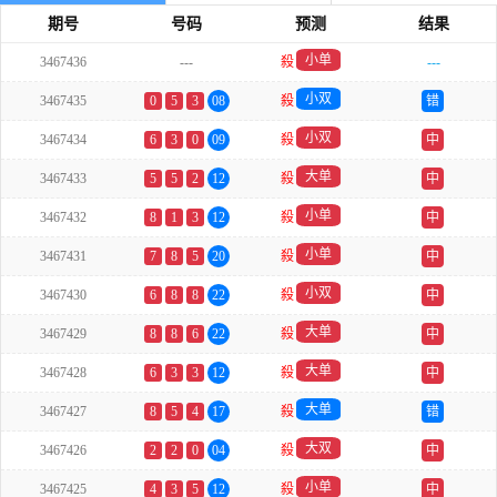
期号
号码
预测
结果
小单
3467436
---
殺
---
小双
3467435
0
5
3
08
殺
错
小双
3467434
6
3
0
09
殺
中
大单
3467433
5
5
2
12
殺
中
小单
3467432
8
1
3
12
殺
中
小单
3467431
7
8
5
20
殺
中
小双
3467430
6
8
8
22
殺
中
大单
3467429
8
8
6
22
殺
中
大单
3467428
6
3
3
12
殺
中
大单
3467427
8
5
4
17
殺
错
大双
3467426
2
2
0
04
殺
中
小单
3467425
4
3
5
12
殺
中