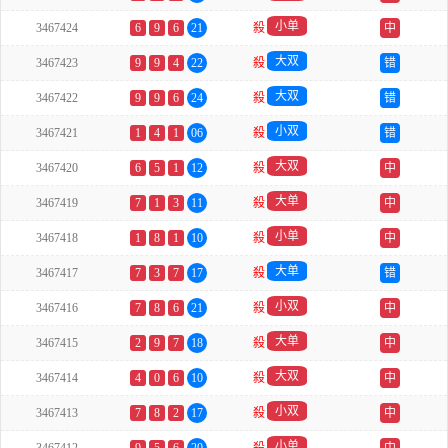
小单
3467424
6
9
6
21
殺
中
大双
3467423
9
9
4
22
殺
错
大双
3467422
9
9
6
24
殺
错
小双
3467421
1
4
1
06
殺
错
大双
3467420
6
5
1
12
殺
中
大单
3467419
7
1
3
11
殺
中
小单
3467418
1
8
1
10
殺
中
大单
3467417
7
3
7
17
殺
错
小双
3467416
7
8
6
21
殺
中
大单
3467415
2
9
7
18
殺
中
大双
3467414
4
0
6
10
殺
中
小双
3467413
7
8
2
17
殺
中
小单