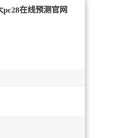
拿大pc28在线预测官网