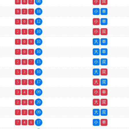
08
小
双
0
6
2
18
小
单
9
2
7
12
小
单
3
0
9
10
小
双
2
1
7
10
大
单
1
0
9
10
大
单
7
0
3
15
小
双
2
6
7
10
大
双
5
2
3
17
大
双
5
7
5
09
小
单
3
4
2
20
大
双
2
9
9
09
大
双
7
2
0
17
小
单
7
4
6