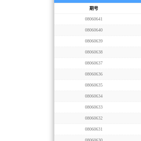
期号
08060641
08060640
08060639
08060638
08060637
08060636
08060635
08060634
08060633
08060632
08060631
08060630