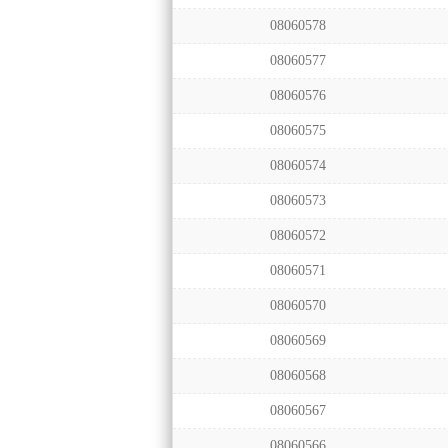
08060578
08060577
08060576
08060575
08060574
08060573
08060572
08060571
08060570
08060569
08060568
08060567
08060566