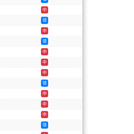
中
错
中
错
中
中
中
错
中
中
中
错