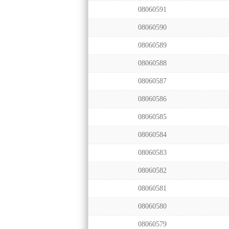
08060591
08060590
08060589
08060588
08060587
08060586
08060585
08060584
08060583
08060582
08060581
08060580
08060579