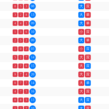
08
大
双
0
5
3
13
大
单
3
2
8
09
大
单
4
4
1
10
小
双
1
3
6
09
大
单
2
5
2
03
小
双
1
0
2
14
大
双
5
2
7
15
大
双
2
7
6
20
大
双
9
7
4
14
大
单
0
7
7
16
大
双
4
7
5
13
大
双
0
8
5
10
大
双
1
2
7