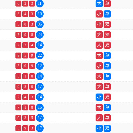
11
大
单
6
2
3
10
小
单
3
4
3
06
小
双
3
0
3
24
大
双
7
9
8
14
大
双
7
3
4
22
大
单
8
5
9
12
小
单
3
0
9
14
大
单
5
1
8
17
大
单
9
8
0
14
小
双
7
4
3
16
大
单
7
1
8
17
大
单
9
3
5
17
小
双
5
9
3