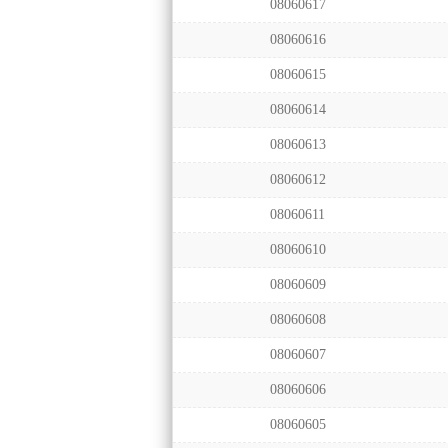
08060617
08060616
08060615
08060614
08060613
08060612
08060611
08060610
08060609
08060608
08060607
08060606
08060605