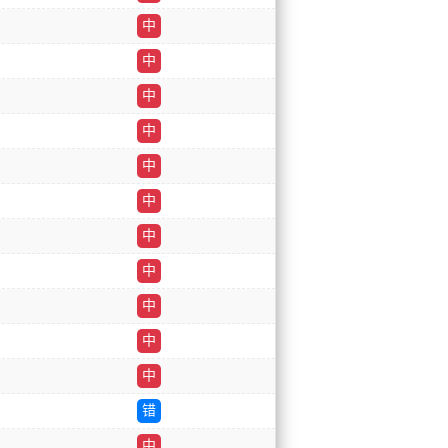
中
中
中
中
中
中
中
中
中
中
中
错
中