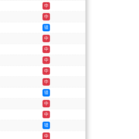
中
中
错
中
中
中
中
中
错
中
中
错
中