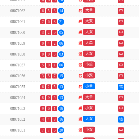
08071063
6
6
8
20
殺
中
大单
08071062
6
5
3
14
殺
中
大双
08071061
7
6
8
21
殺
中
大双
08071060
3
2
0
05
殺
中
大单
08071059
0
4
2
06
殺
中
大双
08071058
0
0
3
03
殺
中
小单
08071057
5
0
1
06
殺
中
小双
08071056
3
5
7
15
殺
中
小单
08071055
6
2
5
13
殺
错
大单
08071054
8
0
5
13
殺
中
小双
08071053
9
6
1
16
殺
中
大双
08071052
4
4
8
16
殺
错
小双
08071051
7
7
6
20
殺
中