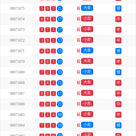
大单
08071075
5
9
7
21
殺
错
小双
08071074
6
8
3
17
殺
中
小单
08071073
9
7
1
17
殺
中
小双
08071072
3
9
1
13
殺
中
大单
08071071
4
9
2
15
殺
错
大双
08071070
6
6
1
13
殺
中
小双
08071069
7
2
1
10
殺
错
大单
08071068
1
8
2
11
殺
中
大双
08071067
9
0
2
11
殺
中
小双
08071066
3
9
9
21
殺
中
小单
08071065
3
1
4
08
殺
中
小双
08071064
7
2
1
10
殺
错
小双