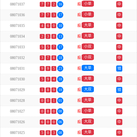
小单
08071037
7
7
2
16
殺
中
小单
08071036
7
7
3
17
殺
中
大单
08071035
4
6
0
10
殺
中
大单
08071034
2
3
8
13
殺
中
小双
08071033
5
5
7
17
殺
中
小双
08071032
3
7
8
18
殺
中
大单
08071031
9
9
5
23
殺
错
大单
08071030
5
9
4
18
殺
中
大双
08071029
1
8
9
18
殺
错
大单
08071028
0
0
1
01
殺
中
小单
08071027
0
8
0
08
殺
中
大双
08071026
6
0
0
06
殺
中
大单
08071025
5
0
3
08
殺
中