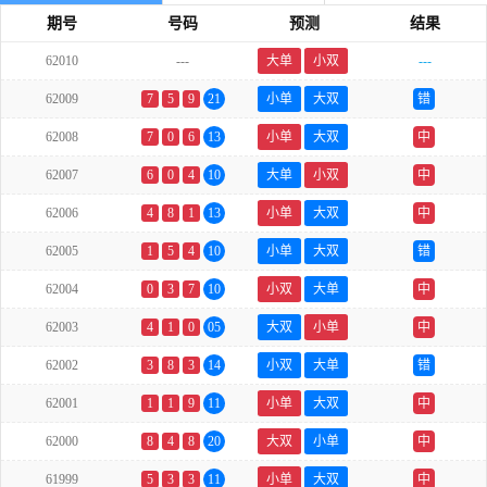
期号
号码
预测
结果
62010
---
大单
小双
---
62009
7
5
9
21
小单
大双
错
62008
7
0
6
13
小单
大双
中
62007
6
0
4
10
大单
小双
中
62006
4
8
1
13
小单
大双
中
62005
1
5
4
10
小单
大双
错
62004
0
3
7
10
小双
大单
中
62003
4
1
0
05
大双
小单
中
62002
3
8
3
14
小双
大单
错
62001
1
1
9
11
小单
大双
中
62000
8
4
8
20
大双
小单
中
61999
5
3
3
11
小单
大双
中