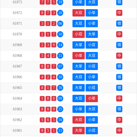
61973
7
7
5
19
小单
大双
错
61972
8
7
3
18
大双
小单
中
61971
3
1
2
06
大双
小单
错
61970
2
1
7
10
小双
大单
中
61969
2
3
9
14
大单
小双
错
61968
5
4
2
11
小单
大双
中
61967
0
0
7
07
大单
小双
错
61966
4
2
4
10
大双
小单
错
61965
8
1
7
16
大单
小双
错
61964
1
8
0
09
大双
小单
中
61963
8
8
9
25
小单
大双
错
61962
5
6
5
16
大双
小单
中
61961
9
5
1
15
大单
小双
中