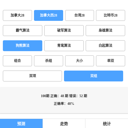
加拿大28
加拿大西28
台湾28
比特币28
霸气算法
破军算法
枭雄算法
狗熊算法
青鸾算法
白起算法
组合
杀组
大小
单双
双项
双组
100期 正确：48 期 错误：52 期
正确率：48%
预测
走势
统计